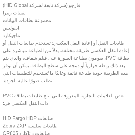
فارجو (شركة تابعة لشركة HID Global)
تقنيات زيبرا
مجموعة بطاقات البيانات
ايفوليس
ماجيكارد
طابعات النقل أو إعادة النقل العكسي: تستخدم طابعات النقل أو
عادة النقل العكسي طريقة مختلفة. بدلاً من الطباعة مباشرة على
بطاقة PVC، يقومون بطباعة الصورة على فيلم شفاف، والذي يتم
بعد ذلك ربطه حرارياً أو دمجه على سطح البطاقة. يمكن أن توفر
ذه الطريقة جودة طباعة فائقة وغالبًا ما تُستخدم للتطبيقات التي
تتطلب صورًا عالية الجودة.
بعض العلامات التجارية المعروفة التي تنتج طابعات بطاقة PVC
ذات النقل العكسي هي:
طابعات HID Fargo HDP
طابعات سلسلة Zebra ZXP
طابعات داتاكارد CR805