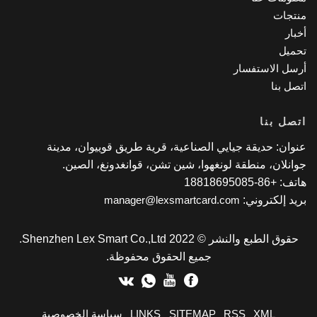
تجات
بار
ميل
سل الاستفسار
صل بنا
صل بنا
وان: حديقة جيايي الصناعية، قرية طريق قوييوان، مدينة
انلان، منطقة لونغهوا، شين تشن، قوانغدونغ، الصين.
 +86-18818695085
يد إلكتروني:
manager@lexsmartcard.com
حقوق الطبع والنشر © 2022 Shenzhen Lex Smart Co.,Ltd.
جميع الحقوق محفوظة.
XML
RSS
SITEMAP
LINKS
سياسة الخصوصية