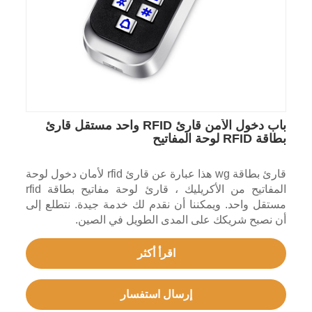
باب دخول الأمن قارئ RFID واحد مستقل قارئ
بطاقة RFID لوحة المفاتيح
قارئ بطاقة wg هذا عبارة عن قارئ rfid لأمان دخول لوحة
المفاتيح من الأكريليك ، قارئ لوحة مفاتيح بطاقة rfid
مستقل واحد. ويمكننا أن نقدم لك خدمة جيدة. نتطلع إلى
أن نصبح شريكك على المدى الطويل في الصين.
اقرأ أكثر
إرسال استفسار