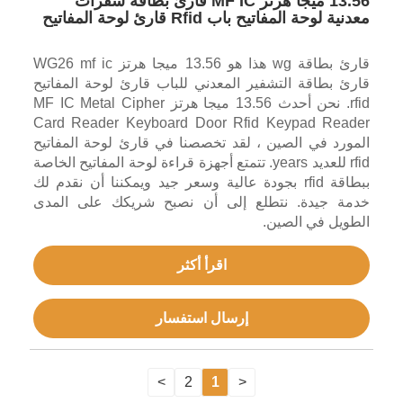
13.56 ميجا هرتز MF IC قارئ بطاقة شفرات
معدنية لوحة المفاتيح باب Rfid قارئ لوحة المفاتيح
قارئ بطاقة wg هذا هو 13.56 ميجا هرتز WG26 mf ic
قارئ بطاقة التشفير المعدني للباب قارئ لوحة المفاتيح
rfid. نحن أحدث 13.56 ميجا هرتز MF IC Metal Cipher
Card Reader Keyboard Door Rfid Keypad Reader
المورد في الصين ، لقد تخصصنا في قارئ لوحة المفاتيح
rfid للعديد years. تتمتع أجهزة قراءة لوحة المفاتيح الخاصة
ببطاقة rfid بجودة عالية وسعر جيد ويمكننا أن نقدم لك
خدمة جيدة. نتطلع إلى أن نصبح شريكك على المدى
الطويل في الصين.
اقرأ أكثر
إرسال استفسار
>
2
1
<