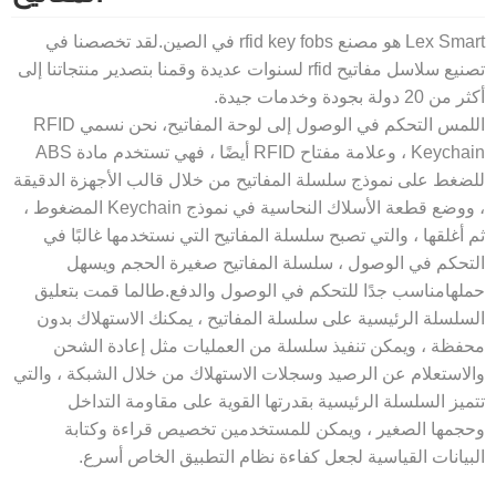
Lex Smart هو مصنع rfid key fobs في الصين.لقد تخصصنا في
تصنيع سلاسل مفاتيح rfid لسنوات عديدة وقمنا بتصدير منتجاتنا إلى
 دولة بجودة وخدمات جيدة.
مس التحكم في الوصول إلى لوحة المفاتيح
، نحن نسمي RFID
Keychain ، وعلامة مفتاح RFID أيضًا ، فهي تستخدم مادة ABS
غط على نموذج سلسلة المفاتيح من خلال قالب الأجهزة الدقيقة
، ووضع قطعة الأسلاك النحاسية في نموذج Keychain المضغوط ،
أغلقها ، والتي تصبح سلسلة المفاتيح التي نستخدمها غالبًا في
حكم في الوصول ، سلسلة المفاتيح صغيرة الحجم ويسهل
ها
مناسب جدًا للتحكم في الوصول والدفع.طالما قمت بتعليق
لسلة الرئيسية على سلسلة المفاتيح ، يمكنك الاستهلاك بدون
ظة ، ويمكن تنفيذ سلسلة من العمليات مثل إعادة الشحن
استعلام عن الرصيد وسجلات الاستهلاك من خلال الشبكة ، والتي
يز السلسلة الرئيسية بقدرتها القوية على مقاومة التداخل
مها الصغير ، ويمكن للمستخدمين تخصيص قراءة وكتابة
يانات القياسية لجعل كفاءة نظام التطبيق الخاص أسرع.