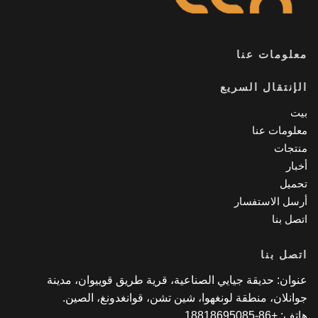
لومات عنا
إنتقال السريع
ت
لومات عنا
تجات
بار
ميل
سل الاستفسار
صل بنا
صل بنا
وان: حديقة جيايي الصناعية، قرية طريق قوييوان، مدينة
انلان، منطقة لونغهوا، شين تشن، قوانغدونغ، الصين.
 +86-18818695085