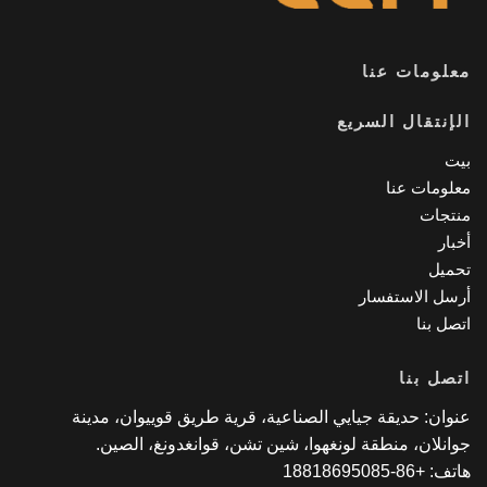
لومات عنا
إنتقال السريع
ت
لومات عنا
تجات
بار
ميل
سل الاستفسار
صل بنا
صل بنا
وان: حديقة جيايي الصناعية، قرية طريق قوييوان، مدينة
انلان، منطقة لونغهوا، شين تشن، قوانغدونغ، الصين.
 +86-18818695085