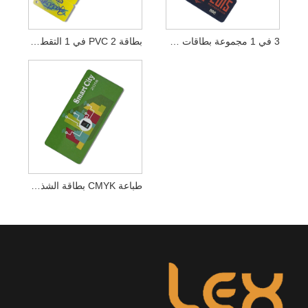
3 في 1 مجموعة بطاقات قابلة للفصل 3 في 1 ثلاثية PVC متصلة
بطاقة PVC 2 في 1 التقط علامة تعليق كومبو بلاستيكية
طباعة CMYK بطاقة الشذوذ البلاستيكية البلاستيكية ذات الحجم غير الطبيعي