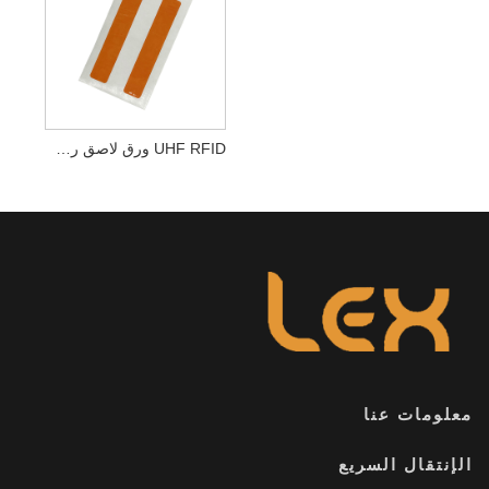
UHF RFID ورق لاصق رطب البطانة / ملصق / علامة RFID / ملصق
لومات عنا
إنتقال السريع