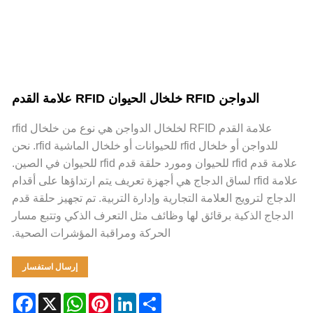
الدواجن RFID خلخال الحيوان RFID علامة القدم
علامة القدم RFID لخلخال الدواجن هي نوع من خلخال rfid
للدواجن أو خلخال rfid للحيوانات أو خلخال الماشية rfid. نحن
علامة قدم rfid للحيوان ومورد حلقة قدم rfid للحيوان في الصين.
علامة rfid لساق الدجاج هي أجهزة تعريف يتم ارتداؤها على أقدام
الدجاج لترويج العلامة التجارية وإدارة التربية. تم تجهيز حلقة قدم
الدجاج الذكية برقائق لها وظائف مثل التعرف الذكي وتتبع مسار
الحركة ومراقبة المؤشرات الصحية.
إرسال استفسار
Facebook
WhatsApp
X
Pinterest
LinkedIn
Share