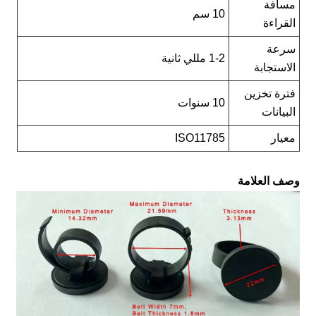
مسافة
10 سم
القراءة
سرعة
1-2 مللي ثانية
الاستجابة
فترة تخزين
10 سنوات
البيانات
معيار
ISO11785
صف العلامة