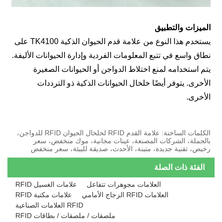
لميزات والتطبيق
يستخدم هذا النوع من علامة قدم الحيوان الذكية TK4100 على
طاق واسع في تتبع المعلومات الفردية وإدارة الحيوانات الأليفة.
تم استخدامه لمنع اختلاط الدواجن أو الحيوانات الصغيرة
لأخرى. يتوفر أيضًا خلخال الحيوانات الذكية ذو الترددات
لأخرى.
الكلمات الساخنة: علامة القدم RFID لخلخال الحيوان RFID للدواجن،
الجملة، الشركات المصنعة، عينات مجانية، موك منخفض، سعر
خيص، تقنية جديدة، متينة، الأحدث، صديقة للبيئة، سعر منخفض
الفئة ذات الصلة
العلامات مجوهرات تتفاعل
علامات الغسيل RFID
العلامات RFID الزجاج الأمامي
علامات مكتبة RFID
RFID العلامات الصناعية
ملصقات / ملصقات / بطاقات RFID