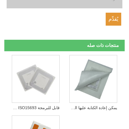
منتجات ذات صله
يمكن إعادة الكتابة عليها السلبي IC الإلكترونية RFID ملصقات الأمن
قابل للبرمجة ISO15693 لاصق ملصقات RFID