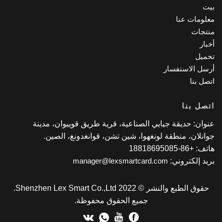
ت
لومات عنا
تجات
بار
ميل
سل الاستفسار
صل بنا
صل بنا
وان: حديقة جيايي الصناعية، قرية طريق قوييوان، مدينة
انلان، منطقة لونغهوا، شين تشن، قوانغدونغ، الصين.
 +86-18818695085
يد إلكتروني:
manager@lexsmartcard.com
حقوق الطبع والنشر © 2022 Shenzhen Lex Smart Co.,Ltd.
جميع الحقوق محفوظة.