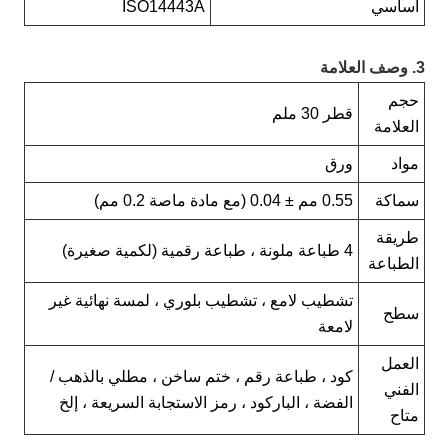
اساسي
ISO14443A
وصف العلامة
حجم
قطر 30 ملم
العلامة
مواد
ورق
سماكة
0.55 مم ± 0.04 (مع مادة ماصة 0.2 مم)
طريقة
4 طباعة ملونة ، طباعة رقمية (لكمية صغيرة)
الطباعة
تشطيب لامع ، تشطيب بلوري ، لمسة نهائية غير
سطح
لامعة
العمل
كود ، طباعة رقم ، ختم ساخن ، مطلي بالذهب /
الفني
الفضة ، الباركود ، رمز الاستجابة السريعة ، إلخ
متاح