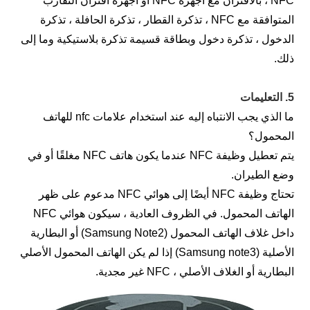
NFC ، بالاقتران مع أجهزة NFC أو أجهزة اقتران التقارب
المتوافقة مع NFC ، تذكرة القطار ، تذكرة الحافلة ، تذكرة
لدخول ، تذكرة دخول وبطاقة قسيمة تذكرة بلاستيكية وما إلى
لك.
التعليمات
ما الذي يجب الانتباه إليه عند استخدام علامات nfc للهاتف
لمحمول؟
يتم تعطيل وظيفة NFC عندما يكون هاتف NFC مغلقًا أو في
ضع الطيران.
تحتاج وظيفة NFC أيضًا إلى هوائي NFC مدعوم على ظهر
الهاتف المحمول. في الظروف العادية ، سيكون هوائي NFC
داخل غلاف الهاتف المحمول (Samsung Note2) أو البطارية
الأصلية (Samsung note3) إذا لم يكن الهاتف المحمول الأصلي
لبطارية أو الغلاف الأصلي ، NFC غير مجدية.