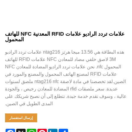
علامات تردد الراديو علامات RFID المعدنية NFC للهاتف
المحمول
هذه البطاقة هي 13.56 ميجا هرتز ntag216 علامات تردد الراديو
3M لاصق خلفي مضاد للمعادن NFC علامات RFID للهاتف
المحمول nfc. نحن علامات تردد الراديو المضادة للمعادن NFC
علامات RFID لمصنع الهاتف المحمول والمصنع والمورد في
الصين.لقد تخصصنا في مادة لاصقة ntag216 nfc ملصق لسنوات
عديدة. سعر ملصقات rfid المضادة للمعادن رخيص ، والجودة
الية ، وسوف نقدم خدمة جيدة. نتطلع إلى أن نصبح شريكك على
المدى الطويل في الصين.
إرسال استفسار
Facebook
WhatsApp
X
Pinterest
LinkedIn
Share