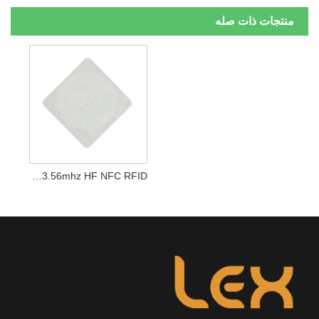
منتجات ذات صله
13.56mhz HF NFC RFID ملصق ملصق تسمية مقاومة المعادن