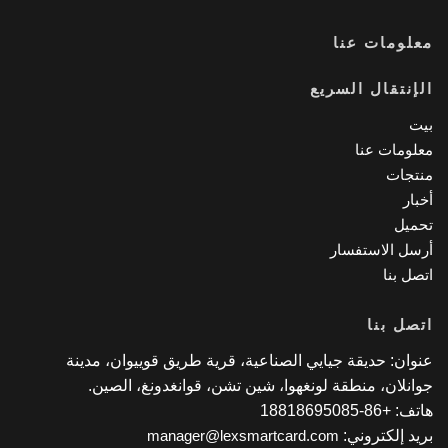
لومات عنا
إنتقال السريع
ت
لومات عنا
تجات
بار
ميل
سل الاستفسار
صل بنا
صل بنا
وان: حديقة جيايي الصناعية، قرية طريق قوييوان، مدينة
انلان، منطقة لونغهوا، شين تشن، قوانغدونغ، الصين.
 +86-18818695085
يد إلكتروني:
manager@lexsmartcard.com