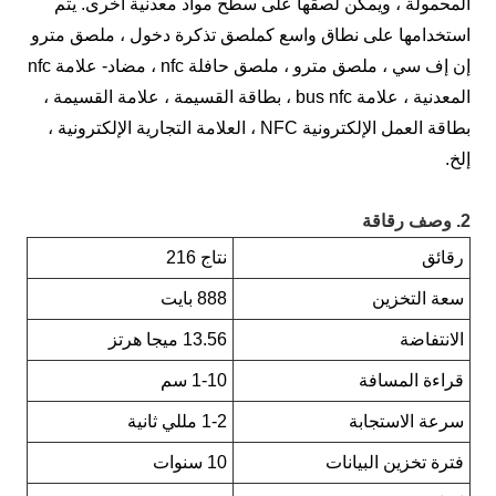
لمحمولة ، ويمكن لصقها على سطح مواد معدنية أخرى. يتم
ستخدامها على نطاق واسع كملصق تذكرة دخول ، ملصق مترو
إن إف سي ، ملصق مترو ، ملصق حافلة nfc ، مضاد- علامة nfc
المعدنية ، علامة bus nfc ، بطاقة القسيمة ، علامة القسيمة ،
بطاقة العمل الإلكترونية NFC ، العلامة التجارية الإلكترونية ،
لخ.
وصف رقاقة
رقائق
نتاج 216
سعة التخزين
888 بايت
الانتفاضة
13.56 ميجا هرتز
قراءة المسافة
1-10 سم
سرعة الاستجابة
1-2 مللي ثانية
فترة تخزين البيانات
10 سنوات