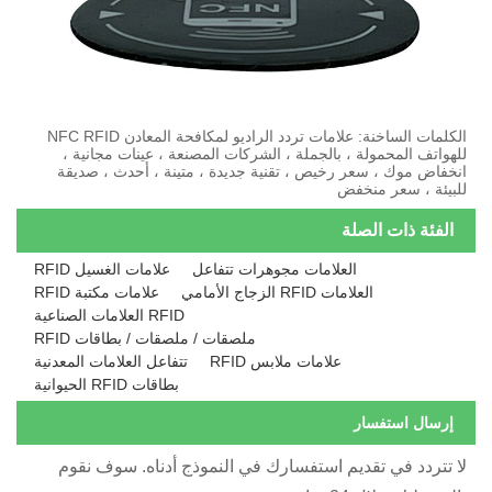
الكلمات الساخنة: علامات تردد الراديو لمكافحة المعادن NFC RFID
لهواتف المحمولة ، بالجملة ، الشركات المصنعة ، عينات مجانية ،
نخفاض موك ، سعر رخيص ، تقنية جديدة ، متينة ، أحدث ، صديقة
لبيئة ، سعر منخفض
الفئة ذات الصلة
العلامات مجوهرات تتفاعل
علامات الغسيل RFID
العلامات RFID الزجاج الأمامي
علامات مكتبة RFID
RFID العلامات الصناعية
ملصقات / ملصقات / بطاقات RFID
علامات ملابس RFID
تتفاعل العلامات المعدنية
بطاقات RFID الحيوانية
إرسال استفسار
ا تتردد في تقديم استفسارك في النموذج أدناه. سوف نقوم