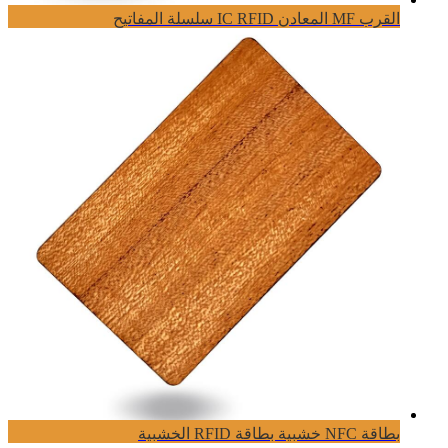
القرب MF المعادن IC RFID سلسلة المفاتيح
بطاقة NFC خشبية بطاقة RFID الخشبية