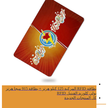
بطاقة RFID المركبة 125 كيلو هرتز + بطاقة 915 ميجا هرتز
بولي كلوريد الفينيل RFID
كل المنتجات الجديدة