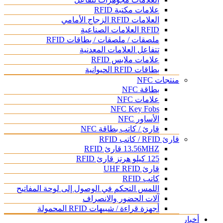
علامات مكتبة RFID
العلامات RFID الزجاج الأمامي
RFID العلامات الصناعية
ملصقات / ملصقات / بطاقات RFID
تتفاعل العلامات المعدنية
علامات ملابس RFID
بطاقات RFID الحيوانية
منتجات NFC
بطاقة NFC
علامات NFC
NFC Key Fobs
الأساور NFC
قارئ / كاتب بطاقة NFC
قارئ RFID / كاتب RFID
13.56MHZ قارئ RFID
125 كيلو هرتز قارئ RFID
قارئ UHF RFID
كاتب RFID
اللمس التحكم في الوصول إلى لوحة المفاتيح
آلات الحضور والانصراف
أجهزة قراءة / شبيهات RFID المحمولة
أخبار