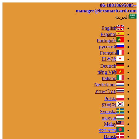
+86-18818695085
manager@lexsmartcard.com
العربية
English
Español
Português
русский
Français
日本語
Deutsch
tiếng Việt
Italiano
Nederlands
ภาษาไทย
Polski
한국어
Svenska
magyar
Malay
বাংলা ভাষার
Dansk