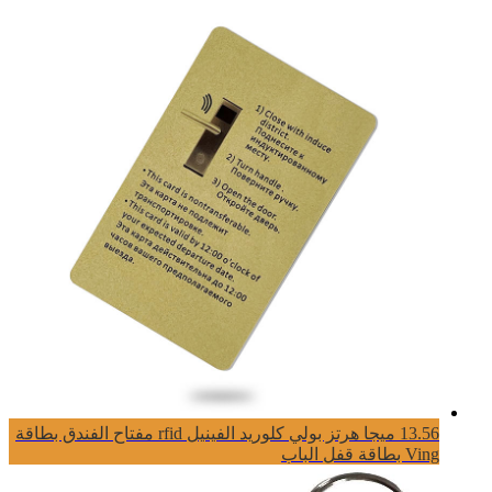
13.56 ميجا هرتز بولي كلوريد الفينيل rfid مفتاح الفندق بطاقة
Ving بطاقة قفل الباب