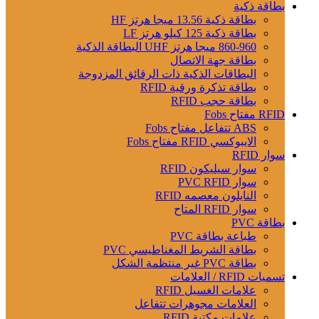
بطاقة ذكية
بطاقة ذكية 13.56 ميجا هرتز HF
بطاقة ذكية 125 كيلو هرتز LF
860-960 ميجا هرتز UHF البطاقة الذكية
بطاقة جهة الاتصال
البطاقات الذكية ذات الرقائق المزدوجة
بطاقة تذكرة ورقية RFID
بطاقة حجب RFID
RFID مفتاح Fobs
ABS تتفاعل مفتاح Fobs
الايبوكسي RFID مفتاح Fobs
سوار RFID
سوار سيليكون RFID
سوار PVC RFID
النايلون معصمه RFID
سوار RFID المتاح
بطاقة PVC
طباعة بطاقة PVC
بطاقة الشريط المغناطيسي PVC
بطاقة PVC غير منتظمة الشكل
تسميات RFID / العلامات
علامات الغسيل RFID
العلامات مجوهرات تتفاعل
علامات مكتبة RFID