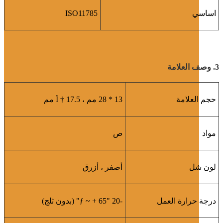
اساسي
ISO11785
3. وصف العلامة
حجم العلامة
13 * 28 مم ، Ï † 17.5 مم
مواد
ص
لون شل
أصفر ، أزرق
درجة حرارة العمل
-20 "ƒ ~ + 65" (بدون ثلج)