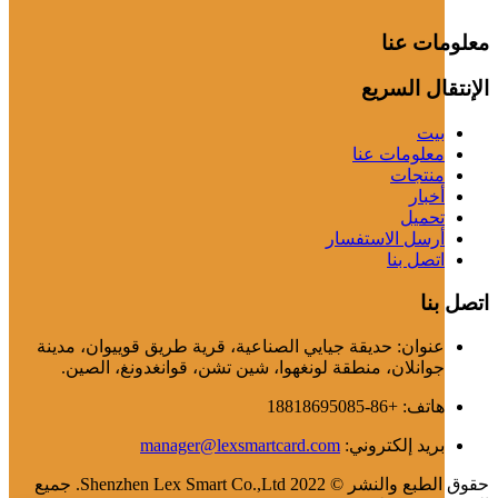
معلومات عنا
الإنتقال السريع
بيت
معلومات عنا
منتجات
أخبار
تحميل
أرسل الاستفسار
اتصل بنا
اتصل بنا
عنوان: حديقة جيايي الصناعية، قرية طريق قوييوان، مدينة
جوانلان، منطقة لونغهوا، شين تشن، قوانغدونغ، الصين.
هاتف: +86-18818695085
بريد إلكتروني:
manager@lexsmartcard.com
حقوق الطبع والنشر © 2022 Shenzhen Lex Smart Co.,Ltd. جميع