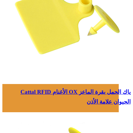
ياك الجمل بقرة الماعز OX الأغنام Cattal RFID
الحيوان علامة الأذن