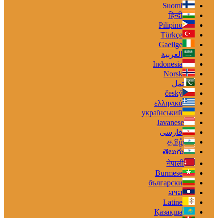
Suomi
हिन्दी
Pilipino
Türkçe
Gaeilge
العربية
Indonesia
Norsk‎
تمل
český
ελληνικά
український
Javanese
فارسی
தமிழ்
తెలుగు
नेपाली
Burmese
български
ລາວ
Latine
Қазақша