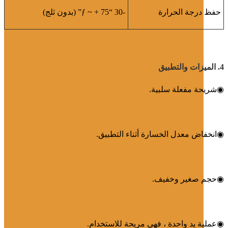
حفظ درجة الحرارة
-30 “ƒ ~ + 75” (بدون ثلج)
4. الميزات والتطبيق
◉
شريحة مفعلة سلبية.
◉
انخفاض معدل الخسارة أثناء التطبيق.
◉
حجم صغير وخفيف.
◉
عملية يد واحدة ، فهي مريحة للاستخدام.