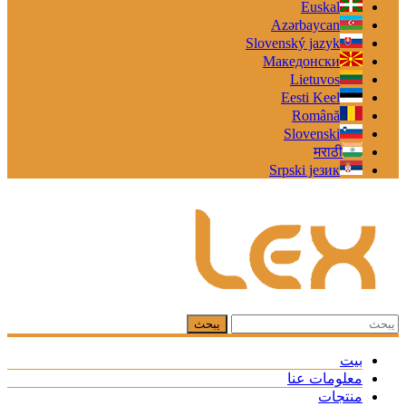
Euskal
Azərbaycan
Slovenský jazyk
Македонски
Lietuvos
Eesti Keel
Română
Slovenski
मराठी
Srpski језик
بيت
معلومات عنا
منتجات