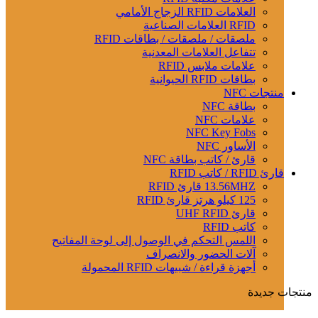
العلامات RFID الزجاج الأمامي
RFID العلامات الصناعية
ملصقات / ملصقات / بطاقات RFID
تتفاعل العلامات المعدنية
علامات ملابس RFID
بطاقات RFID الحيوانية
منتجات NFC
بطاقة NFC
علامات NFC
NFC Key Fobs
الأساور NFC
قارئ / كاتب بطاقة NFC
قارئ RFID / كاتب RFID
13.56MHZ قارئ RFID
125 كيلو هرتز قارئ RFID
قارئ UHF RFID
كاتب RFID
اللمس التحكم في الوصول إلى لوحة المفاتيح
آلات الحضور والانصراف
أجهزة قراءة / شبيهات RFID المحمولة
منتجات جديدة